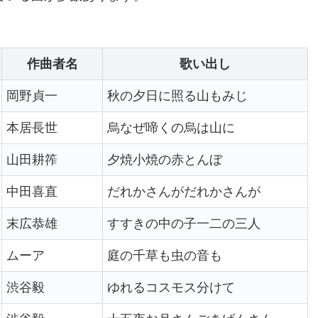
作曲者名
歌い出し
岡野貞一
秋の夕日に照る山もみじ
本居長世
烏なぜ啼くの烏は山に
山田耕筰
夕焼小焼の赤とんぼ
中田喜直
だれかさんがだれかさんが
末広恭雄
すすきの中の子一二の三人
ムーア
庭の千草も虫の音も
渋谷毅
ゆれるコスモス分けて