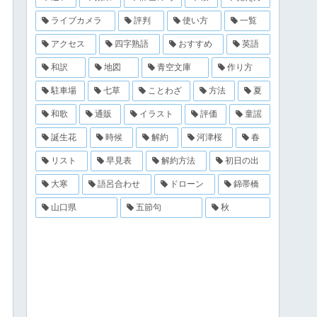
ライブカメラ
評判
使い方
一覧
アクセス
四字熟語
おすすめ
英語
和訳
地図
青空文庫
作り方
駐車場
七草
ことわざ
方法
夏
和歌
通販
イラスト
評価
童謡
誕生花
時候
解約
河津桜
春
リスト
早見表
解約方法
初日の出
大寒
語呂合わせ
ドローン
錦帯橋
山口県
五節句
秋