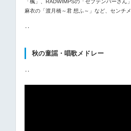
「楓」、RADWIMPSの「セプテンバーさ
麻衣の「渡月橋～君 想ふ～」など、センチ
‥
秋の童謡・唱歌メドレー
‥