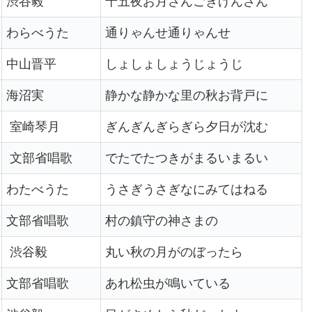
渋谷毅
十五夜お月さんごきげんさん
わらべうた
通りゃんせ通りゃんせ
中山晋平
しょしょしょうじょうじ
海沼実
静かな静かな里の秋お背戸に
室崎琴月
ぎんぎんぎらぎら夕日が沈む
文部省唱歌
でたでたつきがまるいまるい
わたべうた
うさぎうさぎなにみてはねる
文部省唱歌
村の鎮守の神さまの
渋谷毅
丸い秋の月がのぼったら
文部省唱歌
あれ松虫が鳴いている