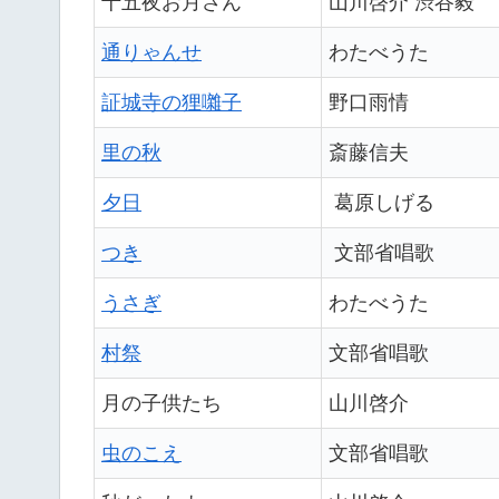
十五夜お月さん
山川啓介 渋谷毅
通りゃんせ
わたべうた
証城寺の狸囃子
野口雨情
里の秋
斎藤信夫
夕日
葛原しげる
つき
文部省唱歌
うさぎ
わたべうた
村祭
文部省唱歌
月の子供たち
山川啓介
虫のこえ
文部省唱歌