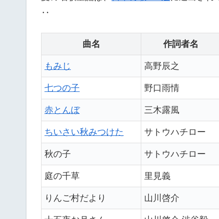
‥
曲名
作詞者名
もみじ
高野辰之
七つの子
野口雨情
赤とんぼ
三木露風
ちいさい秋みつけた
サトウハチロー
秋の子
サトウハチロー
庭の千草
里見義
りんご村だより
山川啓介