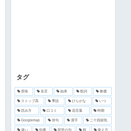
タグ
意味
名言
由来
歌詞
株価
ストップ高
季語
ひらがな
いつ
読み方
口コミ
花言葉
時期
Googlemap
俳句
漢字
二十四節気
違い
効果
辞世の句
桜
覚え方