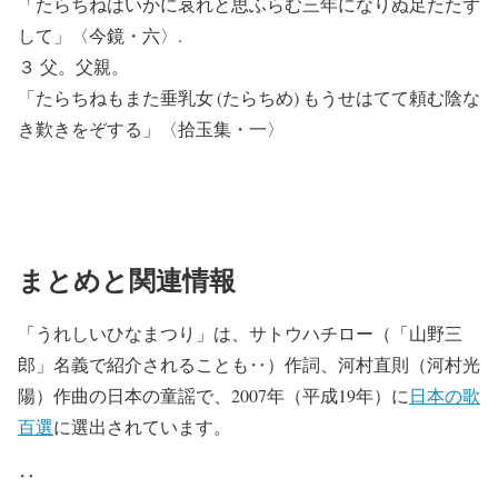
「たらちねはいかに哀れと思ふらむ三年になりぬ足たたず
して」〈今鏡・六〉.
３ 父。父親。
「たらちねもまた垂乳女 (たらちめ) もうせはてて頼む陰な
き歎きをぞする」〈拾玉集・一〉
まとめと関連情報
「うれしいひなまつり」は、サトウハチロー（「山野三
郎」名義で紹介されることも‥）作詞、河村直則（河村光
陽）作曲の日本の童謡で、2007年（平成19年）に
日本の歌
百選
に選出されています。
‥