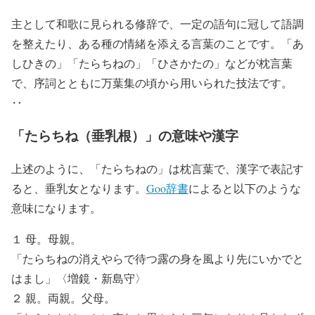
主として和歌に見られる修辞で、一定の語句に冠して語調
を整えたり、ある種の情緒を添える言葉のことです。「あ
しひきの」「たらちねの」「ひさかたの」などが枕言葉
で、序詞とともに万葉集の頃から用いられた技法です。
‥
「たらちね（垂乳根）」の意味や漢字
上述のように、「たらちねの」は枕言葉で、漢字で表記す
ると、垂乳女となります。
Goo辞書
によると以下のような
意味になります。
１ 母。母親。
「たらちねの消えやらで待つ露の身を風より先にいかでと
はまし」〈増鏡・新島守〉
２ 親。両親。父母。