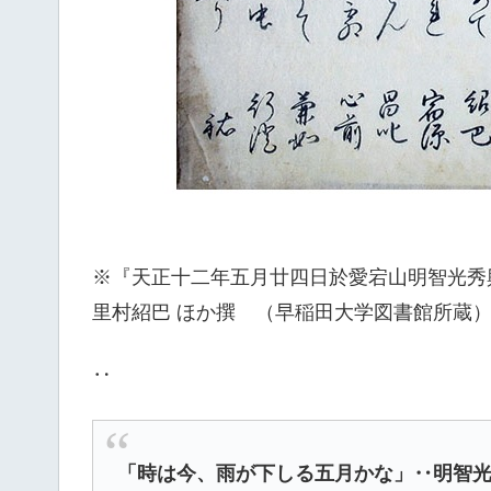
※『天正十二年五月廿四日於愛宕山明智光秀
里村紹巴 ほか撰 （早稲田大学図書館所蔵
‥
「時は今、雨が下しる五月かな」‥明智