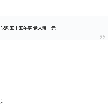
心源 五十五年夢 覚来帰一元
は