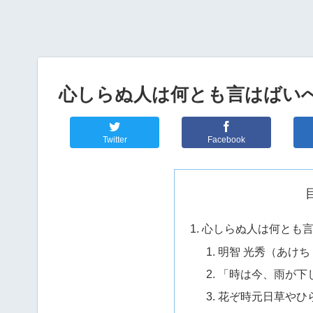
心しらぬ人は何とも言はばい
Twitter
Facebook
心しらぬ人は何とも
明智 光秀（あけち
「時は今、雨が下
花ぞ時元日草やひ