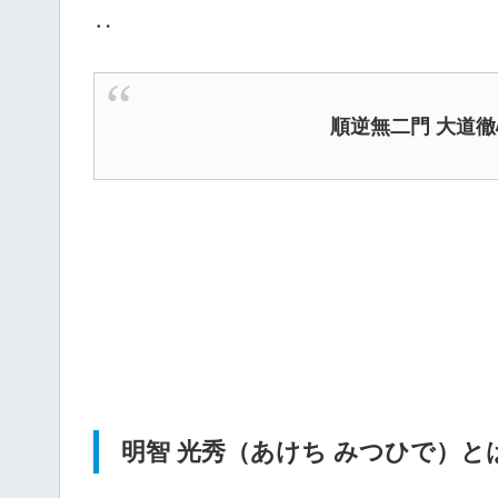
‥
順逆無二門 大道徹
明智 光秀（あけち みつひで）と