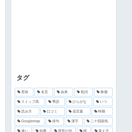
タグ
意味
名言
由来
歌詞
株価
ストップ高
季語
ひらがな
いつ
読み方
口コミ
花言葉
時期
Googlemap
俳句
漢字
二十四節気
違い
効果
辞世の句
桜
覚え方