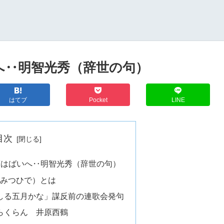
へ‥明智光秀（辞世の句）
はてブ
Pocket
LINE
目次
言はばいへ‥明智光秀（辞世の句）
 みつひで）とは
しる五月かな」謀反前の連歌会発句
らくらん 井原西鶴