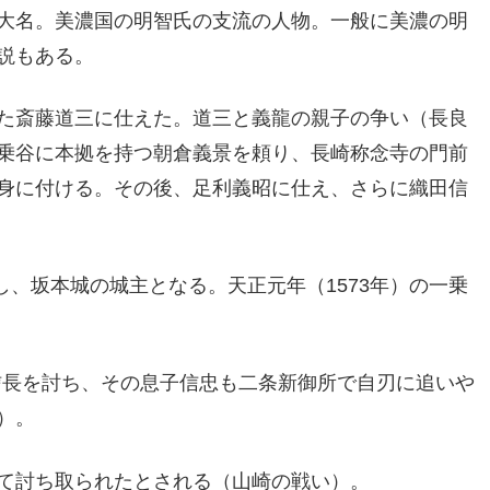
大名。美濃国の明智氏の支流の人物。一般に美濃の明
説もある。
た斎藤道三に仕えた。道三と義龍の親子の争い（長良
乗谷に本拠を持つ朝倉義景を頼り、長崎称念寺の門前
身に付ける。その後、足利義昭に仕え、さらに織田信
し、坂本城の城主となる。天正元年（1573年）の一乗
田信長を討ち、その息子信忠も二条新御所で自刃に追いや
）。
て討ち取られたとされる（山崎の戦い）。