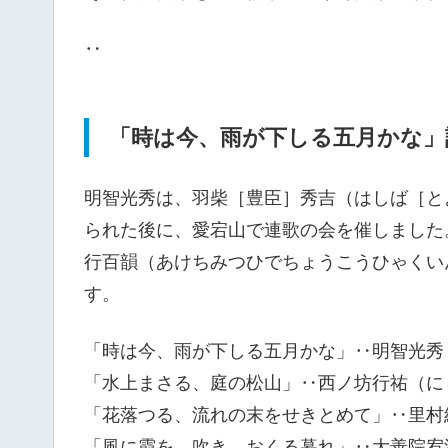
‥
「時は今、雨が下しる五月かな」
明智光秀は、羽柴［豊臣］秀吉（はしば［と
られた後に、愛宕山で連歌の会を催しました
行百韻（あけちみつひでちょうこうひゃくい
す。
「時は今、雨が下しる五月かな」‥明智光秀
「水上まさる、庭の松山」‥西ノ坊行祐（に
「花落つる、流れの末をせきとめて」‥里村
「風に霞を、吹き、おくる暮れ」‥大善院宥