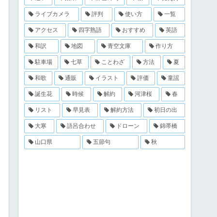
ライブカメラ
評判
使い方
一覧
アクセス
四字熟語
おすすめ
英語
和訳
地図
青空文庫
作り方
駐車場
七草
ことわざ
方法
夏
和歌
通販
イラスト
評価
童謡
誕生花
時候
解約
河津桜
春
リスト
早見表
解約方法
初日の出
大寒
語呂合わせ
ドローン
錦帯橋
山口県
五節句
秋