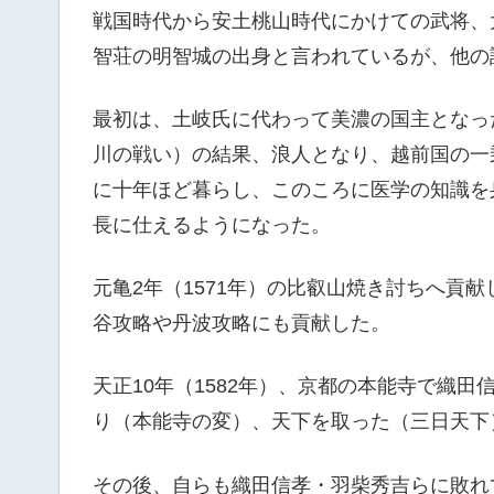
戦国時代から安土桃山時代にかけての武将、
智荘の明智城の出身と言われているが、他の
最初は、土岐氏に代わって美濃の国主となっ
川の戦い）の結果、浪人となり、越前国の一
に十年ほど暮らし、このころに医学の知識を
長に仕えるようになった。
元亀2年（1571年）の比叡山焼き討ちへ貢献
谷攻略や丹波攻略にも貢献した。
天正10年（1582年）、京都の本能寺で織
り（本能寺の変）、天下を取った（三日天下
その後、自らも織田信孝・羽柴秀吉らに敗れ