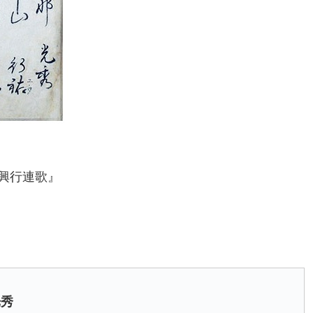
興行連歌』
）
光秀