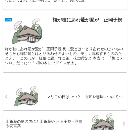
った、であろう江戸時代に、次々と子供が夭逝...
梅が枝にあれ鶯が鶯が 正岡子規
俳句
梅が枝にあれ鶯が鶯が 正岡子規 梅に鶯とは‥とりあわせのよいもの
そもそも梅に鶯とはとりあわせのよいもの、美しく調和するもののた
とえ。‥このほか、紅葉に鹿、竹に雀、花に蝶など 本当は、「梅にメ
ジロ」だった‥？ 梅の木にウグイスが止ま...
マリモの日はいつ？ 由来や意味について‥
山茶花の垣の内にも山茶花や 正岡子規‥意味
や花言葉