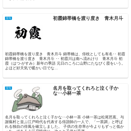
初霞錦帯橋を渡り度き 青木月斗
俳句
初霞錦帯橋を渡り度き 青木月斗 錦帯橋は、俳枕としても有名‥ 初霞
錦帯橋を渡り度き 青木月斗 ‥ 初霞川は南へ流れけり 青木月斗 初
霞（はつ‐がすみ）新年の季語 元日のころに山野にたなびく霞をいう。
よほど好天気で暖かい日でな...
名月を取ってくれろと泣く子か
俳句
な‥小林一茶
名月を取ってくれろと泣く子かな‥小林一茶 小林一茶は松尾芭蕉、与
謝蕪村と並ぶ江戸時代を代表する俳諧師の一人で、「一茶調」と呼ば
れる独自の俳風を確立しました。 子供の生存率が今よりもずっと低か