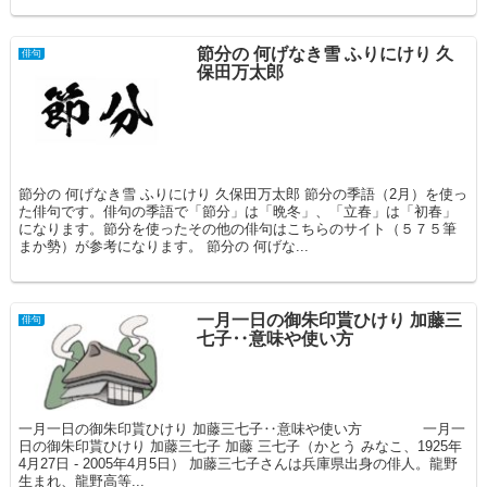
節分の 何げなき雪 ふりにけり 久
俳句
保田万太郎
節分の 何げなき雪 ふりにけり 久保田万太郎 節分の季語（2月）を使っ
た俳句です。俳句の季語で「節分」は「晩冬」、「立春」は「初春」
になります。節分を使ったその他の俳句はこちらのサイト（５７５筆
まか勢）が参考になります。 節分の 何げな...
一月一日の御朱印貰ひけり 加藤三
俳句
七子‥意味や使い方
一月一日の御朱印貰ひけり 加藤三七子‥意味や使い方 一月一
日の御朱印貰ひけり 加藤三七子 加藤 三七子（かとう みなこ、1925年
4月27日 - 2005年4月5日） 加藤三七子さんは兵庫県出身の俳人。龍野
生まれ、龍野高等...