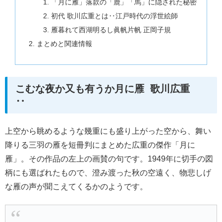
「月に雁」落款の「鹿」「馬」に隠された秘密
初代 歌川広重とは‥江戸時代の浮世絵師
雁暮れて西湖明るし眞帆片帆 正岡子規
まとめと関連情報
こむな夜か又も有うか月に雁 歌川広重
‥
上空から眺めるような幾重にも盛り上がった空から、舞い
降りる三羽の雁を短冊判にまとめた広重の傑作「月に
雁」。その作品の左上の画賛の句です。1949年に切手の図
柄にも選ばれたもので、澄み渡った秋の空遠く、物悲しげ
な雁の声が聞こえてくるかのようです。