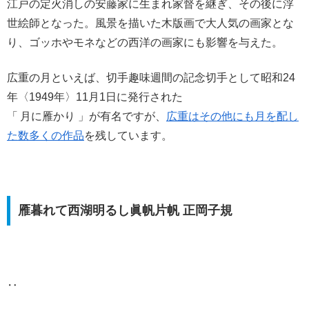
江戸の定火消しの安藤家に生まれ家督を継ぎ、その後に浮
世絵師となった。風景を描いた木版画で大人気の画家とな
り、ゴッホやモネなどの西洋の画家にも影響を与えた。
広重の月といえば、切手趣味週間の記念切手として昭和24
年〈1949年〉11月1日に発行された
「 月に雁かり 」が有名ですが、
広重はその他にも月を配し
た数多くの作品
を残しています。
雁暮れて西湖明るし眞帆片帆 正岡子規
‥