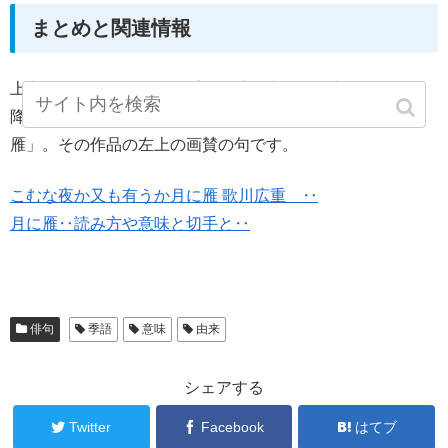
まとめと関連情報
上空から眺めるような幾重にも盛り上がった空から、舞い
降りる三羽の雁を短冊判にまとめた広重の傑作「月に
雁」。その作品の左上の画賛の句です。
こむな夜か又も有うか月に雁 歌川広重 ‥
月に雁‥読み方や意味と切手と‥
俳句
季語
意味
由来
シェアする
Twitter
Facebook
はてブ