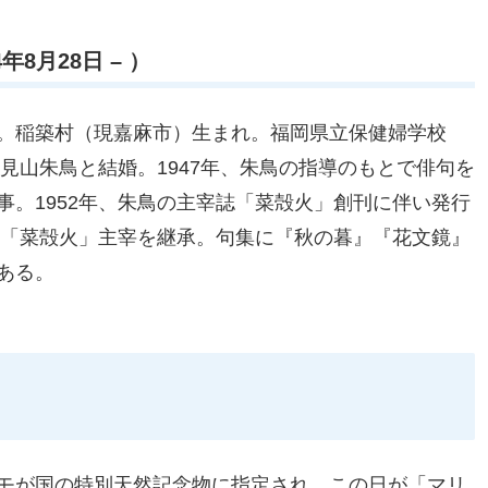
8月28日 – ）
。稲築村（現嘉麻市）生まれ。福岡県立保健婦学校
野見山朱鳥と結婚。1947年、朱鳥の指導のもとで俳句を
。1952年、朱鳥の主宰誌「菜殻火」創刊に伴い発行
り「菜殻火」主宰を継承。句集に『秋の暮』『花文鏡』
ある。
マリモが国の特別天然記念物に指定され、この日が「マリ