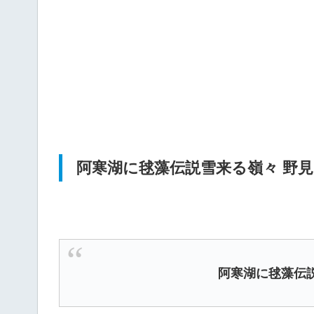
阿寒湖に毬藻伝説雪来る嶺々 野
阿寒湖に毬藻伝