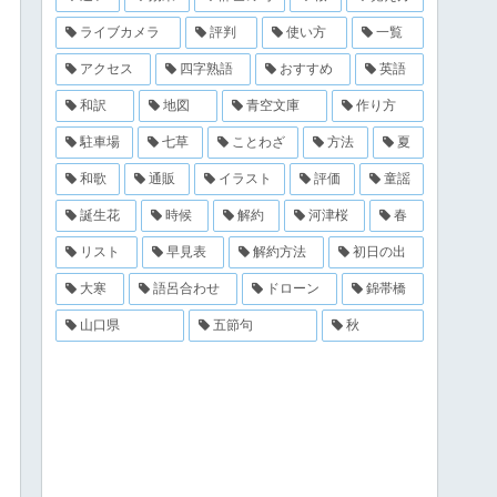
ライブカメラ
評判
使い方
一覧
アクセス
四字熟語
おすすめ
英語
和訳
地図
青空文庫
作り方
駐車場
七草
ことわざ
方法
夏
和歌
通販
イラスト
評価
童謡
誕生花
時候
解約
河津桜
春
リスト
早見表
解約方法
初日の出
大寒
語呂合わせ
ドローン
錦帯橋
山口県
五節句
秋