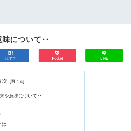
意味について‥
はてブ
Pocket
LINE
目次
来や意味について‥
？
とは