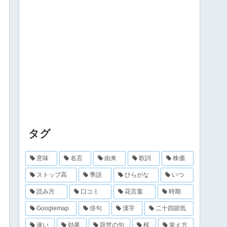
タグ
意味
名言
由来
歌詞
株価
ストップ高
季語
ひらがな
いつ
読み方
口コミ
花言葉
時期
Googlemap
俳句
漢字
二十四節気
違い
効果
辞世の句
桜
覚え方