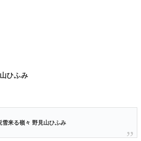
見山ひふみ
説雪来る嶺々 野見山ひふみ