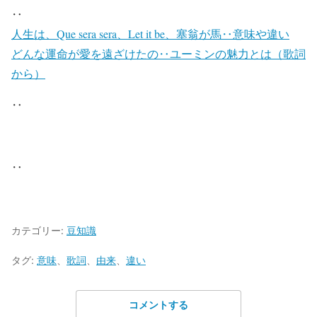
‥
人生は、Que sera sera、Let it be、塞翁が馬‥意味や違い
どんな運命が愛を遠ざけたの‥ユーミンの魅力とは（歌詞
から）
‥
‥
カテゴリー:
豆知識
タグ:
意味
、
歌詞
、
由来
、
違い
コメントする