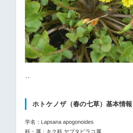
‥
ホトケノザ（春の七草）基本情報
学名：Lapsana apogonoides
科・属：キク科 ヤブタビラコ属