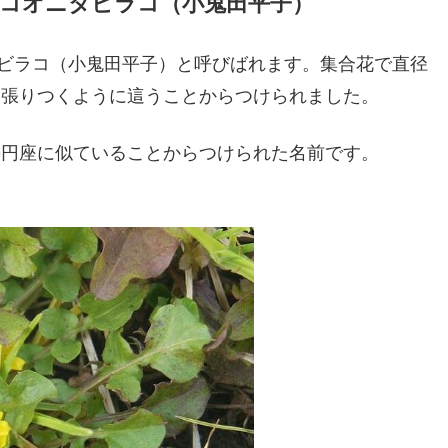
コオニタビラコ（小鬼田平子）
ビラコ（小鬼田平子）と呼びばれます。集合花で直径
に張りつくように這うことからつけられました。
の円座に似ていることからつけられた名前です。