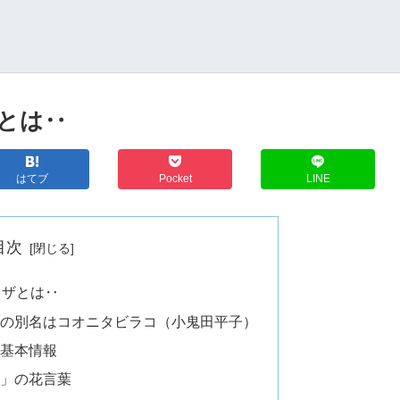
とは‥
はてブ
Pocket
LINE
目次
ノザとは‥
の別名はコオニタビラコ（小鬼田平子）
基本情報
」の花言葉