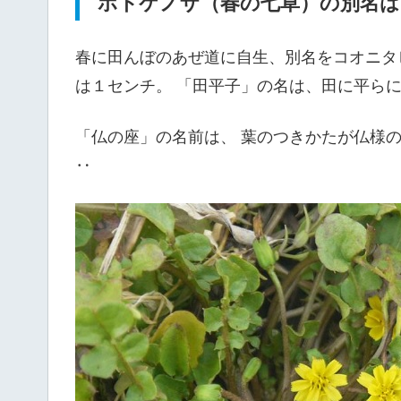
ホトケノザ（春の七草）の別名は
春に田んぼのあぜ道に自生、別名をコオニタ
は１センチ。 「田平子」の名は、田に平ら
「仏の座」の名前は、 葉のつきかたが仏様
‥