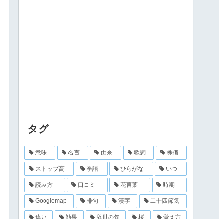
タグ
意味
名言
由来
歌詞
株価
ストップ高
季語
ひらがな
いつ
読み方
口コミ
花言葉
時期
Googlemap
俳句
漢字
二十四節気
違い
効果
辞世の句
桜
覚え方