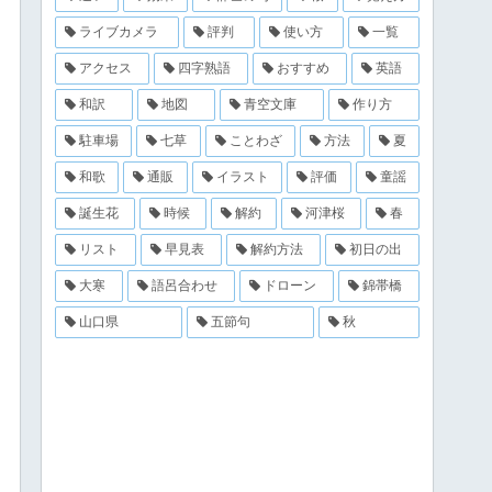
ライブカメラ
評判
使い方
一覧
アクセス
四字熟語
おすすめ
英語
和訳
地図
青空文庫
作り方
駐車場
七草
ことわざ
方法
夏
和歌
通販
イラスト
評価
童謡
誕生花
時候
解約
河津桜
春
リスト
早見表
解約方法
初日の出
大寒
語呂合わせ
ドローン
錦帯橋
山口県
五節句
秋