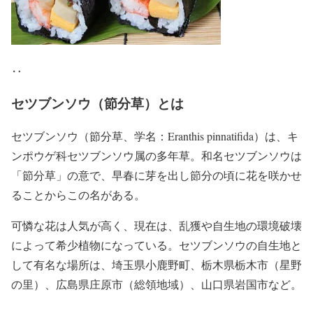
‥
セツブンソウ（節分草）とは
セツブンソウ（節分草、学名：Eranthis pinnatifida）は、キ
ンポウゲ科セツブンソウ属の多年草。和名セツブンソウは
「節分草」の意で、早春に芽を出し節分の頃に花を咲かせ
ることからこの名がある。
可憐な花は人気が高く、現在は、乱獲や自生地の環境破壊
によって希少植物になっている。セツブンソウの自生地と
して有名な場所は、埼玉県小鹿野町、栃木県栃木市（星野
の里）、広島県庄原市（総領地域）、山口県岩国市など。