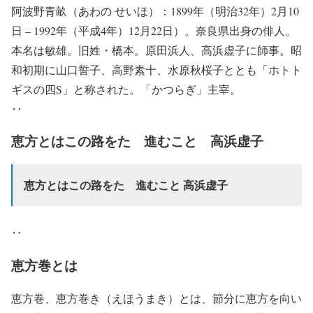
阿波野青畝（あわの せいほ）：1899年（明治32年）2月10
日 – 1992年（平成4年）12月22日）。奈良県出身の俳人。
本名は敏雄。旧姓・橋本。原田浜人、高浜虚子に師事。昭
和初期に山口誓子、高野素十、水原秋桜子ととも「ホトト
ギスの四S」と称された。「かつらぎ」主宰。
‥
恵方とはこの路をたゞ進むこと 高浜虚子
恵方とはこの路をたゞ進むこと 高浜虚子
‥
恵方巻とは
恵方巻、恵方巻き（えほうまき）とは、節分に恵方を向い