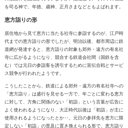
を司る神で、年徳、歳神、正月さまなどともよばれます。
恵方詣りの形
居住地から見て恵方に当たる社寺に参詣するのが、江戸時
代までの恵方詣りの形でしたが、明治以後、都市周辺に鉄
道網が発達すると、恵方詣りの対象も郊外・遠方の有名社
寺に広がるようになり、競合する鉄道会社間（国鉄を含
む）では元日の参詣客を誘引するために宣伝合戦とサービ
ス競争が行われたようです。
こうしたことから、鉄道による郊外・遠方の有名社寺への
「恵方詣り」は盛行を見せる一方で、年ごとに変わる恵方
に対して、方角に関係のない「初詣」という言葉が広告に
よく使われるようになり、大正時代以後は「初詣」が主に
使用されるようになったとか‥。元日の参拝先を恵方に限
定しない「初詣」の普及に置き換えられる形で、恵方詣り