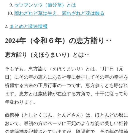
セツブンソウ（節分草）とは
願わざれど草は生え、願わざれど花は散る
まとめと関連情報
2024年（令和６年）の恵方詣り‥
恵方詣り（えほうまいり）とは‥
そもそも、恵方詣り（えほうまいり）とは、1月1日（元
日）にその年の恵方にある社寺に参拝してその年の幸福を
祈願する古来の正月行事の一つです。恵方参りとも呼ばれ
ます。恵方とは歳徳神が在位する方角で、十干に従って毎
年変わります。
歳徳神（としとくじん、とんどさん）は、ほとんどの暦に
おいて、最初の方のページに王妃のような姿の美しい姫神
の歳徳神を記載されていますが、陰陽道で、その年の福徳