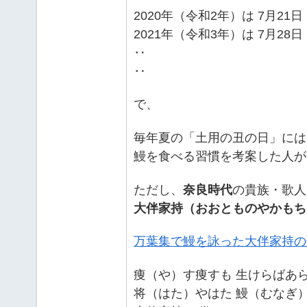
2020年（令和2年）は 7月21日
2021年（令和3年）は 7月28日
‥
‥
で、
毎年夏の「土用の丑の日」には
鰻を食べる習慣を考案した人が
ただし、
奈良時代
の貴族・歌人
大伴家持（おおとものやかもち
万葉集で鰻を詠った大伴家持の
痩（や）す痩すも 生けらばあ
将（はた）やはた 鰻（むなぎ