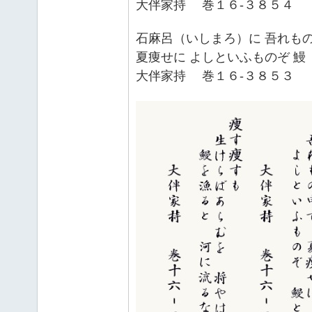
大伴家持 巻１６‐３８５４
石麻呂（いしまろ）に 吾れも
夏痩せに よしといふものぞ 
大伴家持 巻１６‐３８５３