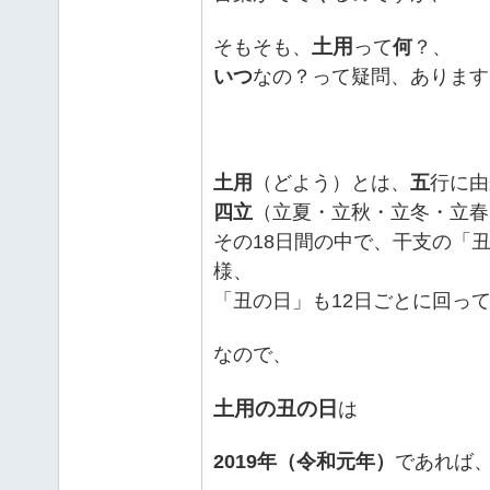
土用
そもそも、
って
何
？、
いつ
なの？って疑問、あります
土用
（どよう）とは、
五
行に由
四立
（立夏・立秋・立冬・立春
その18日間の中で、干支の「
様、
「丑の日」も12日ごとに回っ
なので、
土用の丑の日
は
2019年（令和元年）
であれば