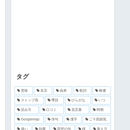
タグ
意味
名言
由来
歌詞
株価
ストップ高
季語
ひらがな
いつ
読み方
口コミ
花言葉
時期
Googlemap
俳句
漢字
二十四節気
違い
効果
辞世の句
桜
覚え方