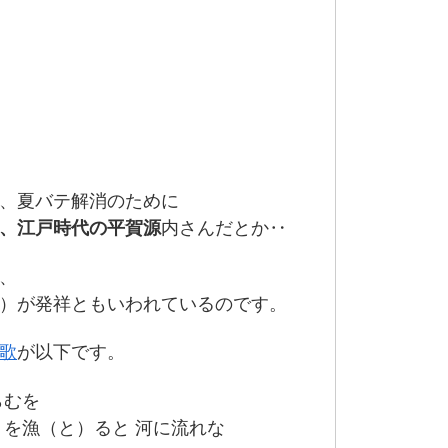
、夏バテ解消のために
、江戸時代の平賀源
内さんだとか‥
、
）が発祥ともいわれているのです。
歌
が以下です。
らむを
）を漁（と）ると 河に流れな