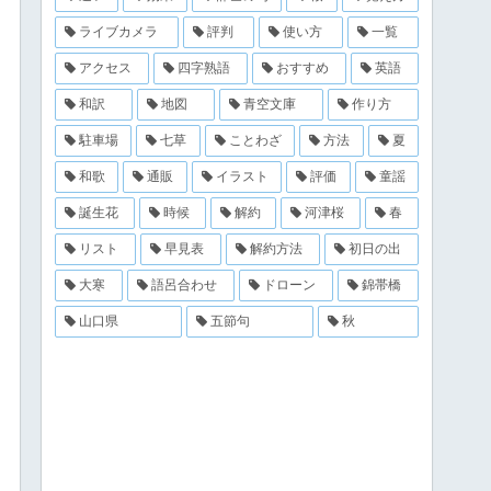
ライブカメラ
評判
使い方
一覧
アクセス
四字熟語
おすすめ
英語
和訳
地図
青空文庫
作り方
駐車場
七草
ことわざ
方法
夏
和歌
通販
イラスト
評価
童謡
誕生花
時候
解約
河津桜
春
リスト
早見表
解約方法
初日の出
大寒
語呂合わせ
ドローン
錦帯橋
山口県
五節句
秋