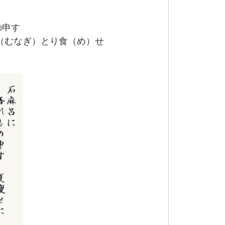
の申す
鰻（むなぎ）とり食（め）せ