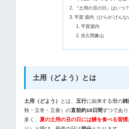
『土用の丑の日』はいつ
平賀 源内（ひらが げん
平賀源内
佐久間象山
土用（どよう）とは
土用（どよう）
とは、
五行
に由来する暦の
雑
秋・立冬・立春）の
直前約18日間
ずつであり
多く、
夏の土用の丑の日には鰻を食べる習慣
り）と呼び、最後の日は
節分
となります。