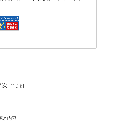
目次
源と内容