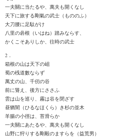
一夫關に当たるや、萬夫も開くなし
天下に旅する剛氣の武士（もののふ）
大刀腰に足駄がけ
八里の碞根（いはね）踏みならす、
かくこそありしか、往時の武士
2．
箱根の山は天下の岨
蜀の桟道數ならず
萬丈の山、千仞の谷
前に聳え、後方にささふ
雲は山を巡り、霧は谷を閉ざす
昼猶闇（ひるなほくら）き杉の並木
羊腸の小徑は、苔滑らか
一夫關にあたるや、萬夫も開くなし
山野に狩りする剛毅のますらを（益荒男）