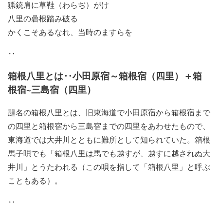
猟銃肩に草鞋（わらぢ）がけ
八里の碞根踏み破る
かくこそあるなれ、当時のますらを
‥
箱根八里とは‥小田原宿～箱根宿（四里）＋箱
根宿~三島宿（四里）
題名の箱根八里とは、旧東海道で小田原宿から箱根宿まで
の四里と箱根宿から三島宿までの四里をあわせたもので、
東海道では大井川とともに難所として知られていた。箱根
馬子唄でも「箱根八里は馬でも越すが、越すに越されぬ大
井川」とうたわれる（この唄を指して「箱根八里」と呼ぶ
こともある）。
‥