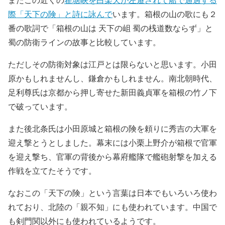
際「天下の険」と詩に詠んで
います。箱根の山の歌にも２
番の歌詞で「箱根の山は 天下の岨 蜀の桟道数ならず」と
蜀の防衛ラインの故事と比較しています。
ただしその防衛対象は江戸とは限らないと思います。小田
原かもしれませんし、鎌倉かもしれません。南北朝時代、
足利尊氏は京都から押し寄せた新田義貞軍を箱根の竹ノ下
で破っています。
また後北条氏は小田原城と箱根の険を頼りに秀吉の大軍を
迎え撃とうとしました。幕末には小栗上野介が箱根で官軍
を迎え撃ち、官軍の背後から幕府艦隊で艦砲射撃を加える
作戦を立てたそうです。
なおこの「天下の険」という言葉は日本でもいろいろ使わ
れており、北陸の「親不知」にも使われています。中国で
も剣門関以外にも使われているようです。