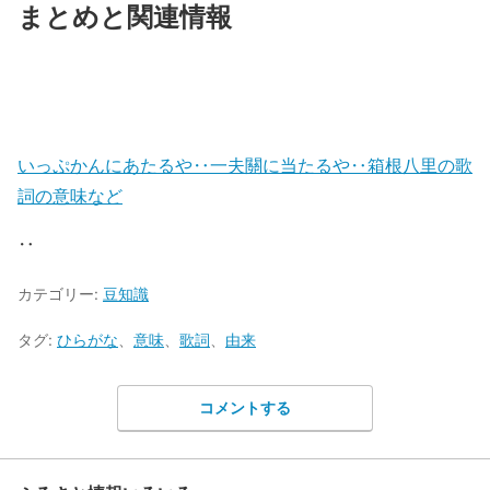
まとめと関連情報
いっぷかんにあたるや‥一夫關に当たるや‥箱根八里の歌
詞の意味など
‥
カテゴリー:
豆知識
タグ:
ひらがな
、
意味
、
歌詞
、
由来
コメントする