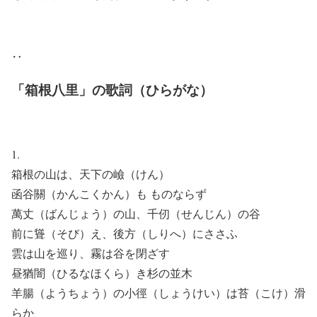
‥
「箱根八里」の歌詞（ひらがな）
1.
箱根の山は、天下の嶮（けん）
函谷關（かんこくかん）も ものならず
萬丈（ばんじょう）の山、千仞（せんじん）の谷
前に聳（そび）え、後方（しりへ）にささふ
雲は山を巡り、霧は谷を閉ざす
昼猶闇（ひるなほくら）き杉の並木
羊腸（ようちょう）の小徑（しょうけい）は苔（こけ）滑
らか