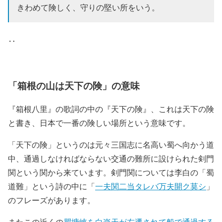
きわめて険しく、守りの堅い所をいう。
‥
「箱根の山は天下の険」の意味
『箱根八里』の歌詞の中の『天下の険』、これは天下の険
と書き、日本で一番の険しい場所という意味です。
「天下の険」というのは元々三国志に名高い蜀へ向かう道
中、通過しなければならない交通の難所に設けられた剣門
関という関から来ています。剣門関については李白の「蜀
道難」という詩の中に「
一夫関二当タレバ万夫開ク莫シ
」
のフレーズがあります。
またこの近くの
瞿塘峡を白楽天が左遷されて船で通過する