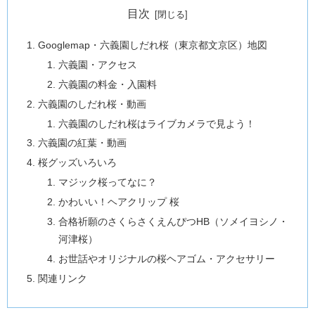
目次
Googlemap・六義園しだれ桜（東京都文京区）地図
六義園・アクセス
六義園の料金・入園料
六義園のしだれ桜・動画
六義園のしだれ桜はライブカメラで見よう！
六義園の紅葉・動画
桜グッズいろいろ
マジック桜ってなに？
かわいい！ヘアクリップ 桜
合格祈願のさくらさくえんぴつHB（ソメイヨシノ・
河津桜）
お世話やオリジナルの桜ヘアゴム・アクセサリー
関連リンク