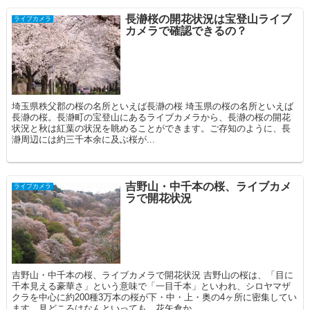
長瀞桜の開花状況は宝登山ライブ
ライブカメラ
カメラで確認できるの？
埼玉県秩父郡の桜の名所といえば長瀞の桜 埼玉県の桜の名所といえば
長瀞の桜。長瀞町の宝登山にあるライブカメラから、長瀞の桜の開花
状況と秋は紅葉の状況を眺めることができます。ご存知のように、長
瀞周辺には約三千本余に及ぶ桜が...
吉野山・中千本の桜、ライブカメ
ライブカメラ
ラで開花状況
吉野山・中千本の桜、ライブカメラで開花状況 吉野山の桜は、「目に
千本見える豪華さ」という意味で「一目千本」といわれ、シロヤマザ
クラを中心に約200種3万本の桜が下・中・上・奥の4ヶ所に密集してい
ます。見どころはなんといっても、花矢倉か...