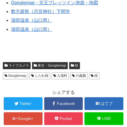
Googlemap・京王プレッソイン池袋・地図
数方庭祭（忌宮神社）下関市
湯田温泉（山口県）
湯田温泉（山口県）
ライブカメラ
東京・Googlemap
桜
Googlemap
しだれ桜
入場料
六義園
桜
シェアする
Twitter
Facebook
はてブ
Google+
Pocket
LINE