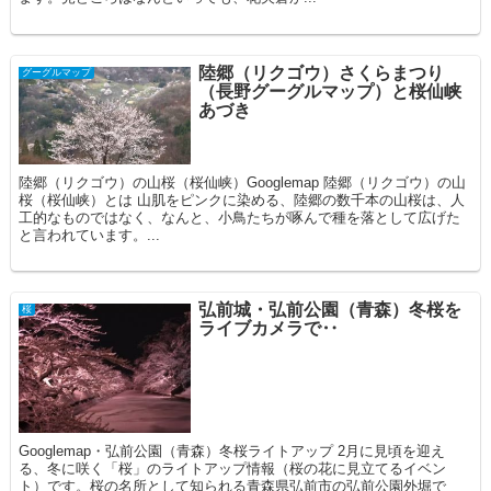
陸郷（リクゴウ）さくらまつり
グーグルマップ
（長野グーグルマップ）と桜仙峡
あづき
陸郷（リクゴウ）の山桜（桜仙峡）Googlemap 陸郷（リクゴウ）の山
桜（桜仙峡）とは 山肌をピンクに染める、陸郷の数千本の山桜は、人
工的なものではなく、なんと、小鳥たちが啄んで種を落として広げた
と言われています。...
弘前城・弘前公園（青森）冬桜を
桜
ライブカメラで‥
Googlemap・弘前公園（青森）冬桜ライトアップ 2月に見頃を迎え
る、冬に咲く「桜」のライトアップ情報（桜の花に見立てるイベン
ト）です。桜の名所として知られる青森県弘前市の弘前公園外堀で