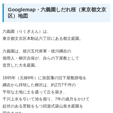
Googlemap・六義園しだれ桜（東京都文京
区）地図
六義園（りくぎえん）は、
東京都文京区本駒込六丁目にある都立庭園。
六義園は、徳川五代将軍・徳川綱吉の
側用人・柳沢吉保が、自らの下屋敷として
造営した大名庭園。
1695年（元禄8年）に加賀藩の旧下屋敷跡地を
綱吉から拝領した柳沢は、約2万7千坪の
平坦な土地に土を盛って丘を築き、
千川上水を引いて池を掘り、7年の歳月をかけて
起伏のある景観をもつ回遊式築山泉水庭園を