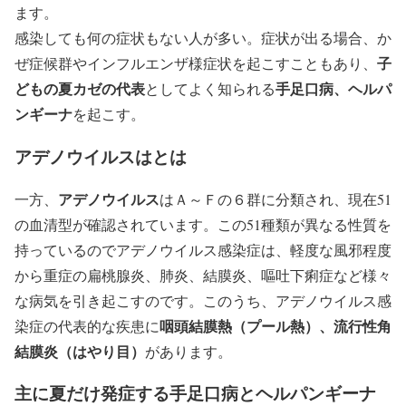
ます。
感染しても何の症状もない人が多い。症状が出る場合、か
子
ぜ症候群やインフルエンザ様症状を起こすこともあり、
どもの夏カゼの代表
手足口病、ヘルパ
としてよく知られる
ンギーナ
を起こす。
アデノウイルスはとは
アデノウイルス
一方、
はＡ～Ｆの６群に分類され、現在51
の血清型が確認されています。この51種類が異なる性質を
持っているのでアデノウイルス感染症は、軽度な風邪程度
から重症の扁桃腺炎、肺炎、結膜炎、嘔吐下痢症など様々
な病気を引き起こすのです。このうち、アデノウイルス感
咽頭結膜熱（プール熱）、流行性角
染症の代表的な疾患に
結膜炎（はやり目）
があります。
主に夏だけ発症する手足口病とヘルパンギーナ