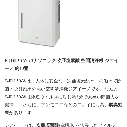
F-JDL50-W パナソニック 次亜塩素酸 空間清浄機 ジアイ
ーノ 約40畳
F-JDL50-Wは、人体に安全な「次亜塩素酸水」の働きで除
菌・脱臭効果の高い空間清浄機ジアイーノです。なんと、
F-JDL50-Wは浮遊ウイルスに対し約8分で素早い除菌力を
脱臭効
発揮！ さらに、アンモニアなどのニオイにも高い
果
があります！
次亜塩素酸
ジアイーノは、
(電解水)を含浸したフィルター