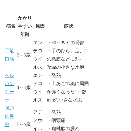
かかり
病名
やすい
原因
症状
年齢
エン
・38～39℃の発熱
手足
テロ
・手のひら、足、口
2～3歳
口病
ウイ
の粘膜などに5～
ルス
7mmの小さな水疱
ヘル
エン
・発熱
パン
テロ
・上あごの奥に周囲
0～4歳
ギー
ウイ
が赤くなった1～数
ナ
ルス
mmの小さな水疱
咽頭
アデ
・発熱
結膜
ノウ
・咽頭痛
熱
1～5歳
イル
・扁桃腺の腫れ