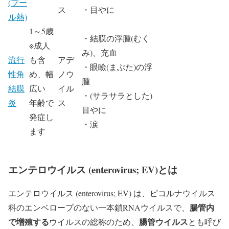
(プー
ス
・目やに
ル熱)
1～5歳
・結膜の浮腫(むく
※成人
み)、充血
流行
も含
アデ
・眼瞼(まぶた)の浮
性角
め、幅
ノウ
腫
結膜
広い
イル
・(サラサラとした)
炎
年齢で
ス
目やに
発症し
・涙
ます
エンテロウイルス (enterovirus; EV)とは
エンテロウイルス (enterovirus; EV) は、ピコルナウイルス
腸管内
科のエンベロープのない一本鎖RNAウイルスで、
で増殖する
腸管ウイルス
ウイルスの総称のため、
とも呼び