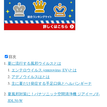
目次
夏に流行する風邪ウイルスとは
エンテロウイルス (enterovirus; EV)とは
アデノウイルスはとは
主に夏だけ発症する手足口病とヘルパンギーナ
夏風邪対策に！パナソニック空間清浄機 ジアイーノF-
JDL50-W