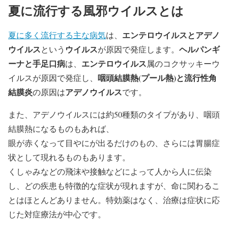
夏に流行する風邪ウイルスとは
エンテロウイルスとアデノ
夏に多く流行する主な病気
は、
ウイルス
ウイルス
ヘルパンギ
という
が原因で発症します。
ーナと手足口病
エンテロウイルス
は、
属のコクサッキーウ
咽頭結膜熱(プール熱)と流行性角
イルスが原因で発症し、
結膜炎
アデノウイルス
の原因は
です。
また、アデノウイルスには約50種類のタイプがあり、咽頭
結膜熱になるものもあれば、
眼が赤くなって目やにが出るだけのもの、さらには胃腸症
状として現れるものもあります。
くしゃみなどの飛沫や接触などによって人から人に伝染
し、どの疾患も特徴的な症状が現れますが、命に関わるこ
とはほとんどありません。特効薬はなく、治療は症状に応
じた対症療法が中心です。