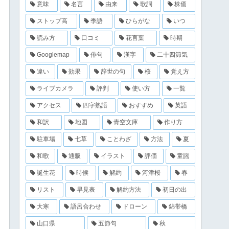
意味
名言
由来
歌詞
株価
ストップ高
季語
ひらがな
いつ
読み方
口コミ
花言葉
時期
Googlemap
俳句
漢字
二十四節気
違い
効果
辞世の句
桜
覚え方
ライブカメラ
評判
使い方
一覧
アクセス
四字熟語
おすすめ
英語
和訳
地図
青空文庫
作り方
駐車場
七草
ことわざ
方法
夏
和歌
通販
イラスト
評価
童謡
誕生花
時候
解約
河津桜
春
リスト
早見表
解約方法
初日の出
大寒
語呂合わせ
ドローン
錦帯橋
山口県
五節句
秋