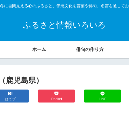
冬に垣間見える心のふるさと、伝統文化を言葉や俳句、名言を通してお
ふるさと情報いろいろ
ホーム
俳句の作り方
ヶ浜（鹿児島県）
はてブ
Pocket
LINE