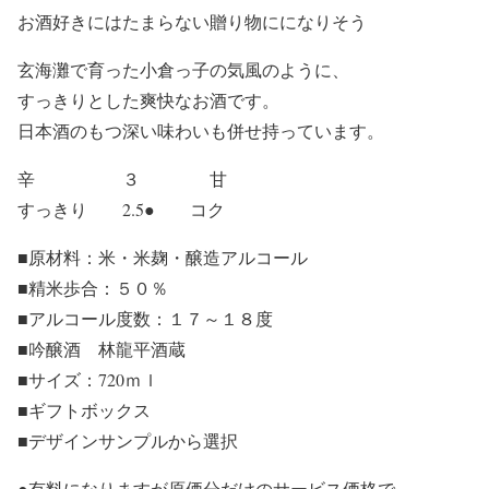
お酒好きにはたまらない贈り物にになりそう
玄海灘で育った小倉っ子の気風のように、
すっきりとした爽快なお酒です。
日本酒のもつ深い味わいも併せ持っています。
辛 ３ 甘
すっきり 2.5● コク
■原材料：米・米麹・醸造アルコール
■精米歩合：５０％
■アルコール度数：１７～１８度
■吟醸酒 林龍平酒蔵
■サイズ：720ｍｌ
■ギフトボックス
■デザインサンプルから選択
●有料になりますが原価分だけのサービス価格で