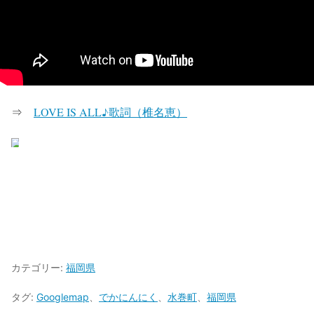
⇒
LOVE IS ALL♪歌詞（椎名恵）
カテゴリー:
福岡県
タグ:
Googlemap
、
でかにんにく
、
水巻町
、
福岡県