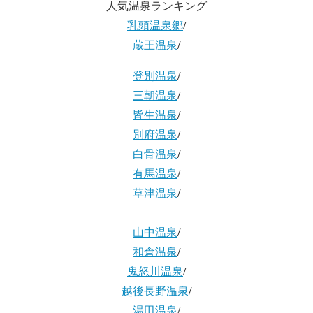
人気温泉ランキング
乳頭温泉郷
/
蔵王温泉
/
登別温泉
/
三朝温泉
/
皆生温泉
/
別府温泉
/
白骨温泉
/
有馬温泉
/
草津温泉
/
山中温泉
/
和倉温泉
/
鬼怒川温泉
/
越後長野温泉
/
湯田温泉
/