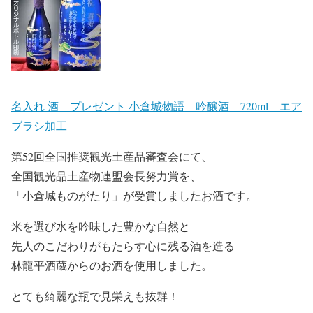
名入れ 酒 プレゼント 小倉城物語 吟醸酒 720ml エア
ブラシ加工
第52回全国推奨観光土産品審査会にて、
全国観光品土産物連盟会長努力賞を、
「小倉城ものがたり」が受賞しましたお酒です。
米を選び水を吟味した豊かな自然と
先人のこだわりがもたらす心に残る酒を造る
林龍平酒蔵からのお酒を使用しました。
とても綺麗な瓶で見栄えも抜群！