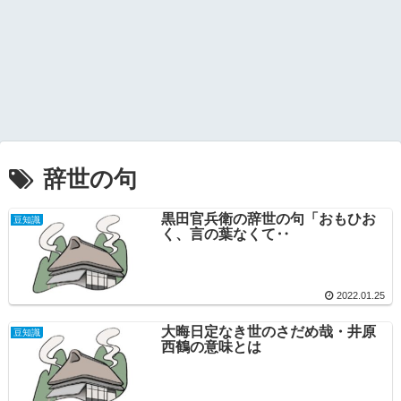
辞世の句
黒田官兵衛の辞世の句「おもひお
豆知識
く、言の葉なくて‥
2022.01.25
大晦日定なき世のさだめ哉・井原
豆知識
西鶴の意味とは