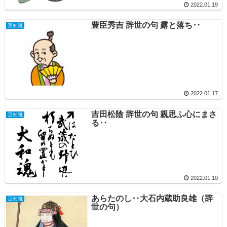
2022.01.19
豊臣秀吉 辞世の句 露と落ち‥
豆知識
2022.01.17
吉田松陰 辞世の句 親思ふ心にまさ
豆知識
る‥
2022.01.10
あらたのし‥大石内蔵助良雄（辞
豆知識
世の句）