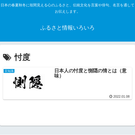
日本の春夏秋冬に垣間見える心のふるさと、伝統文化を言葉や俳句、名言を通して
お伝えします。
ふるさと情報いろいろ
忖度
日本人の忖度と惻隠の情とは（意
豆知識
味）
2022.01.08