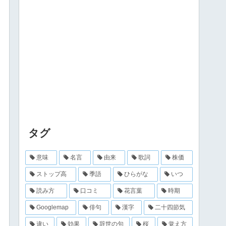
タグ
意味
名言
由来
歌詞
株価
ストップ高
季語
ひらがな
いつ
読み方
口コミ
花言葉
時期
Googlemap
俳句
漢字
二十四節気
違い
効果
辞世の句
桜
覚え方