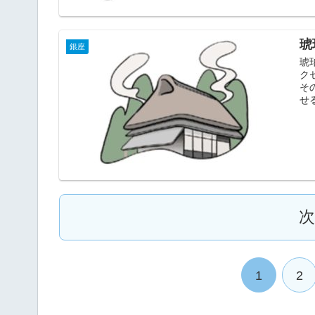
琥
銀座
琥
ク
そ
せ
1
2