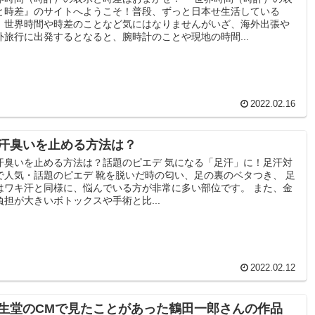
と時差』のサイトへようこそ！普段、ずっと日本せ生活している
、世界時間や時差のことなど気にはなりませんがいざ、海外出張や
外旅行に出発するとなると、腕時計のことや現地の時間...
2022.02.16
汗臭いを止める方法は？
汗臭いを止める方法は？話題のピエデ 気になる「足汗」に！足汗対
で人気・話題のピエデ 靴を脱いだ時の匂い、足の裏のベタつき、 足
はワキ汗と同様に、悩んでいる方が非常に多い部位です。 また、金
負担が大きいボトックスや手術と比...
2022.02.12
生堂のCMで見たことがあった鶴田一郎さんの作品