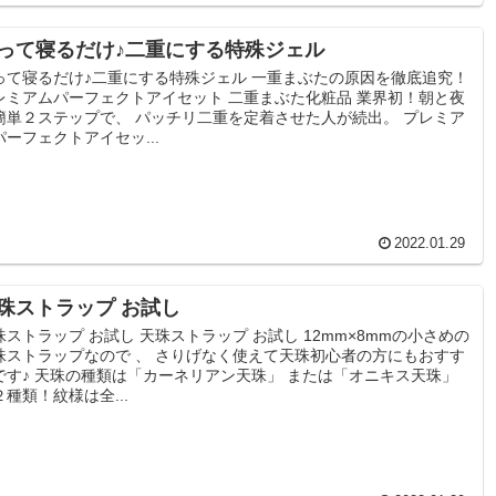
って寝るだけ♪二重にする特殊ジェル
って寝るだけ♪二重にする特殊ジェル 一重まぶたの原因を徹底追究！
レミアムパーフェクトアイセット 二重まぶた化粧品 業界初！朝と夜
簡単２ステップで、 パッチリ二重を定着させた人が続出。 プレミア
パーフェクトアイセッ...
2022.01.29
珠ストラップ お試し
珠ストラップ お試し 天珠ストラップ お試し 12mm×8mmの小さめの
珠ストラップなので 、 さりげなく使えて天珠初心者の方にもおすす
です♪ 天珠の種類は「カーネリアン天珠」 または「オニキス天珠」
２種類！紋様は全...