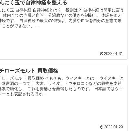
んにく玉で自律神経を整える
んにく玉 自律神経 自律神経とは？ 役割は？ 自律神経は簡単に言う
、 体内全ての内臓と血管・分泌腺などの働きを制御し、体調を整え
神経です。 自律神経の最大の特徴は、内臓や血管を自分の意志で動
すことができない、 ...
2022.01.31
チローズモルト 買取価格
チローズモルト 買取価格 そもそも、ウィスキーとは‥ ウイスキーと
、蒸留酒の一つで、 大麦、ライ麦、トウモロコシなどの穀物を麦芽
酵素で糖化し、 これを発酵させ蒸留したものです。 日本語ではウィ
キーとも表記されるほか...
2022.01.29