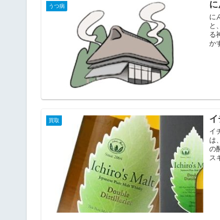
に
うつ病
に
と
る
か
イ
買取
イ
は
の
ス