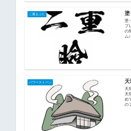
塗
二重まぶた
塗
プ
の
ム
天
パワーストーン
天
天
め
の