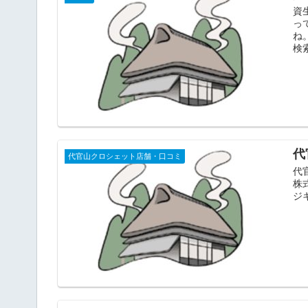
資
っ
ね
検
代
代官山クロシェット店舗・口コミ
代
株
ジキ