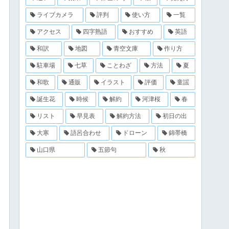
ライブカメラ
評判
使い方
一覧
アクセス
四字熟語
おすすめ
英語
和訳
地図
青空文庫
作り方
駐車場
七草
ことわざ
方法
夏
和歌
通販
イラスト
評価
童謡
誕生花
時候
解約
河津桜
春
リスト
早見表
解約方法
初日の出
大寒
語呂合わせ
ドローン
錦帯橋
山口県
五節句
秋