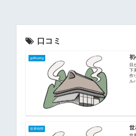
口コミ
初
golfswing
目
下
作
ルバ
世
世界時間
世