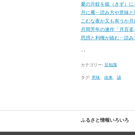
夏の月蚊を疵（きず）に
月に雁‥読み方や意味と
こむな夜か又も有うか月
月岡芳年の連作「月百姿
思惑と利権が絡む‥読み
‥
カテゴリー:
豆知識
タグ:
意味
、
由来
、
諺
ふるさと情報いろいろ