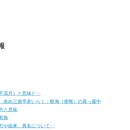
報
不流月）と意味と‥
、改め三遊亭老いらく：航海（後悔）の真っ最中
方と意味
其角
方や由来、異名について‥