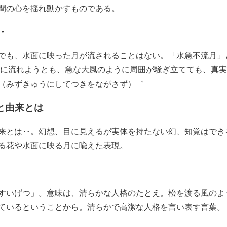
間の心を揺れ動かすものである。
‥
でも、水面に映った月が流されることはない。「水急不流月」
うに流れようとも、急な大風のように周囲が騒ぎ立てても、真
（みずきゅうにしてつきをながさず）゛
と由来とは
来とは‥。幻想、目に見えるが実体を持たない幻、知覚はでき
る花や水面に映る月に喩えた表現。
すいげつ」。意味は、清らかな人格のたとえ。松を渡る風のよ
ているということから。清らかで高潔な人格を言い表す言葉。