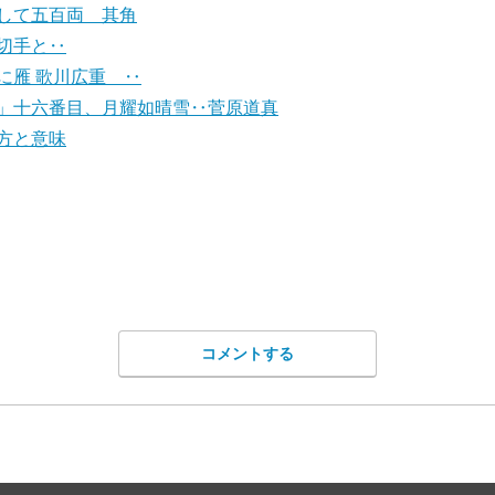
して五百両 其角
切手と‥
に雁 歌川広重 ‥
」十六番目、月耀如晴雪‥菅原道真
方と意味
コメントする