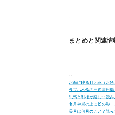
‥
まとめと関連情
‥
水面に映る月と諺（水急
ラブホ不倫の三遊亭円楽
思惑と利権が絡む‥読み
名月や畳の上に松の影 
長月は何月のこと？読み