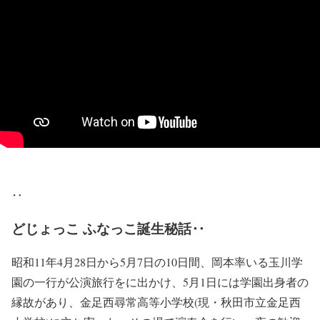
‥
どじょっこ ふなっこ誕生秘話‥
昭和11年4月28日から5月7日の10日間、岡本率いる玉川学
園の一行が公演旅行をに出かけ、5月1日には学園出身者の
縁故があり、金足西尋常高等小学校(現・秋田市立金足西