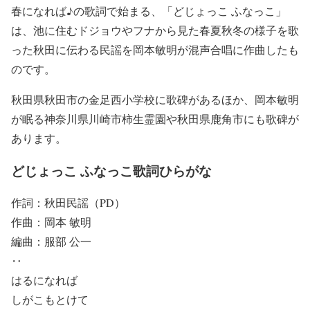
春になれば♪の歌詞で始まる、「どじょっこ ふなっこ」
は、池に住むドジョウやフナから見た春夏秋冬の様子を歌
った秋田に伝わる民謡を岡本敏明が混声合唱に作曲したも
のです。
秋田県秋田市の金足西小学校に歌碑があるほか、岡本敏明
が眠る神奈川県川崎市柿生霊園や秋田県鹿角市にも歌碑が
あります。
どじょっこ ふなっこ歌詞ひらがな
作詞：秋田民謡（PD）
作曲：岡本 敏明
編曲：服部 公一
‥
はるになれば
しがこもとけて