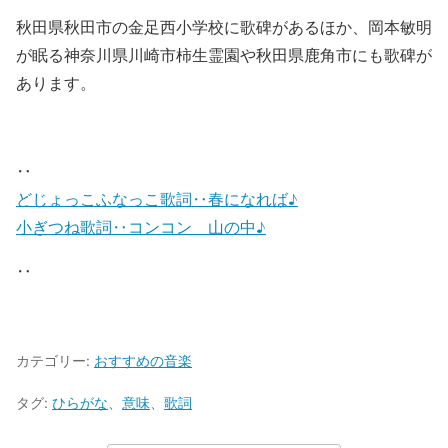
秋田県秋田市の金足西小学校に歌碑があるほか、岡本敏明
が眠る神奈川県川崎市柿生霊園や秋田県鹿角市にも歌碑が
あります。
‥
どじょっこふなっこ歌詞‥春になれば♪
小ぎつね歌詞‥コンコン 山の中♪
‥
カテゴリー:
おすすめの音楽
タグ:
ひらがな
、
意味
、
歌詞