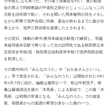
小学校)に立ち寄った。その場で演奏会を行い、夜の歓迎
会の席上で同校教諭の中道松之助がどじょっこふなっこの
元歌を詩吟調で歌い、それを聞いた岡本敏明が詩をメモし
ながら即興で混声合唱に作曲、宴会が終わるまでに曲が出
来上がり、混声三部合唱を披露したとされます。
その翌日、移動の車中(奥羽本線追分駅発)で練習し、羽越
本線羽後本荘駅で降り立って次の訪問先である秋田県立本
荘高等女学校(現・秋田県立由利高等学校)で混声四部合唱
を初演した。
その後NHKの『みんなのうた』や『おかあさんといっし
ょ』等で放送される。『みんなのうた』は開始された1961
年4月-5月に紹介。編曲は服部公一で、歌は中村浩子。映
像は藤城清治主催の「木馬座」による影絵で、この後「木
馬座」は初期の常連となる。『みんなのうた』での放送
後、視聴者からの楽譜の希望が多かった曲の一つ。