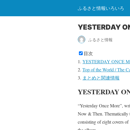
ふるさと情報いろいろ
YESTERDAY 
ふるさと情報
目次
YESTERDAY ONCE
Top of the World / The C
まとめと関連情報
YESTERDAY 
“Yesterday Once More”, writ
Now & Then. Thematically th
consisting of eight covers o
the album.