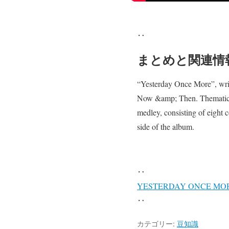
‥
まとめと関連情
“Yesterday Once More”, writ
Now &amp; Then. Thematicall
medley, consisting of eight 
side of the album.
‥
YESTERDAY ONCE M
‥
カテゴリー:
豆知識