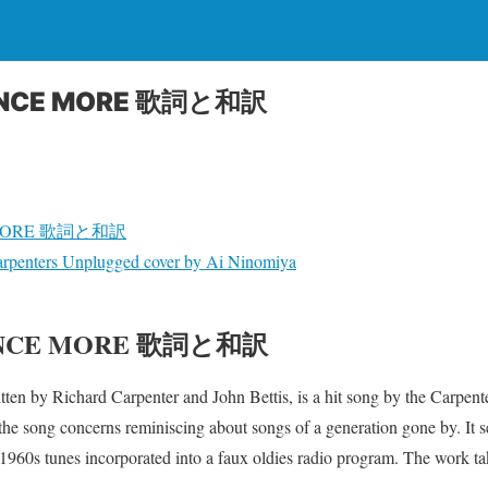
ONCE MORE 歌詞と和訳
 MORE 歌詞と和訳
arpenters Unplugged cover by Ai Ninomiya
ONCE MORE 歌詞と和訳
ten by Richard Carpenter and John Bettis, is a hit song by the Carpent
e song concerns reminiscing about songs of a generation gone by. It s
f 1960s tunes incorporated into a faux oldies radio program. The work ta