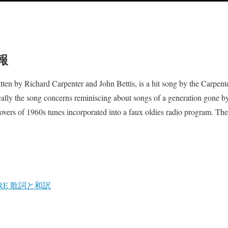
報
ten by Richard Carpenter and John Bettis, is a hit song by the Carpent
y the song concerns reminiscing about songs of a generation gone by. 
covers of 1960s tunes incorporated into a faux oldies radio program. The
ORE 歌詞と和訳