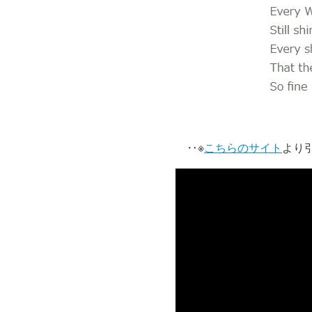
‥※
こちらのサイト
より