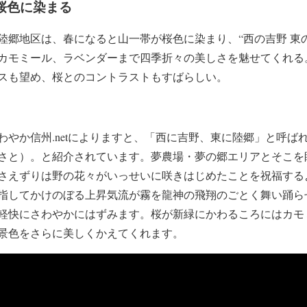
桜色に染まる
陸郷地区は、春になると山一帯が桜色に染まり、“西の吉野 東
カモミール、ラベンダーまで四季折々の美しさを魅せてくれる
スも望め、桜とのコントラストもすばらしい。
わやか信州.netによりますと、「西に吉野、東に陸郷」と呼ば
さと）。と紹介されています。夢農場・夢の郷エリアとそこを
さえずりは野の花々がいっせいに咲きはじめたことを祝福する
指してかけのぼる上昇気流が霧を龍神の飛翔のごとく舞い踊ら
軽快にさわやかにはずみます。桜が新緑にかわるころにはカモ
景色をさらに美しくかえてくれます。