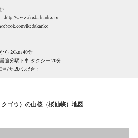
jp
://www.ikeda-kanko.jp/
cebook.com/ikedakanko
 20km 40分
曇追分駅下車 タクシー 20分
台/大型バス5台 )
郷（リクゴウ）の山桜（桜仙峡）地図