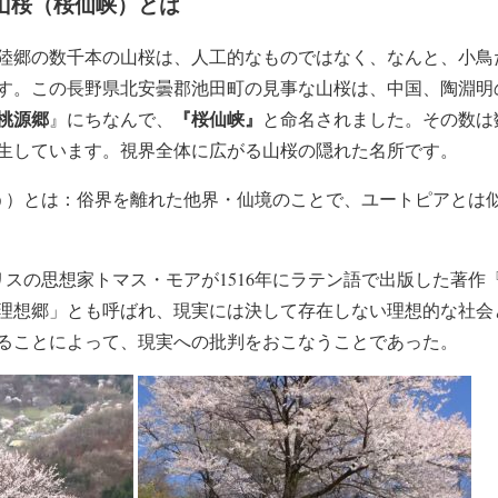
山桜（桜仙峡）とは
陸郷の数千本の山桜は、人工的なものではなく、なんと、小鳥
す。この長野県北安曇郡池田町の見事な山桜は、中国、陶淵明
桃源郷
『桜仙峡』
』にちなんで、
と命名されました。その数は
生しています。視界全体に広がる山桜の隠れた名所です。
う）とは：俗界を離れた他界・仙境のことで、ユートピアとは
リスの思想家トマス・モアが1516年にラテン語で出版した著作
理想郷」とも呼ばれ、現実には決して存在しない理想的な社会
ることによって、現実への批判をおこなうことであった。