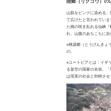
陸郷（リクゴウ）の
山肌をピンクに染める、
て広げたと言われていま
た桃の咲き乱れる仙峡『
れ、山腹のあちこちに自
※桃源郷（とうげんきょ
の。
※ユートピアとは：イギ
る架空の国家の名前。「
は現実の社会と対峙させ