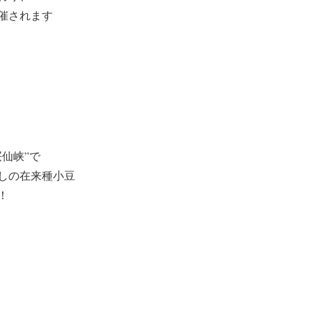
催されます
仙峡”で
しの在来種小豆
！