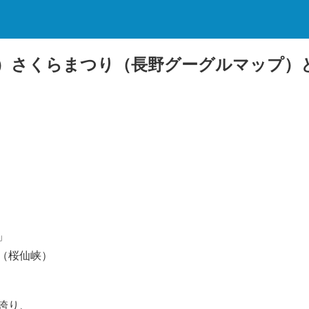
）さくらまつり（長野グーグルマップ）
」
（桜仙峡）
き誇り、